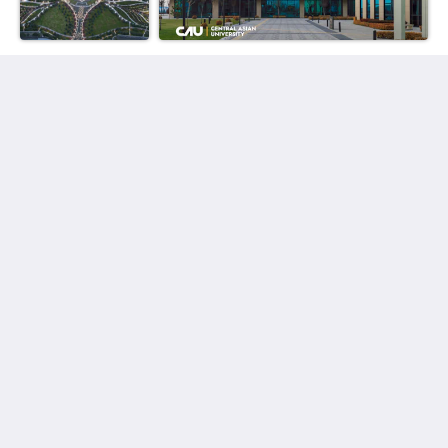
Olympic Village - Qashqadaryo Hotel
80/4 Milly Bog Street
Tashkent Tashkent 100059
Uzbekistan
+998700560088
book@olympicvillage.uz
Más
Página de inicio
Galería de fotos
Habitaciones
Atracciones
Contáctenos
Sobre nosotros