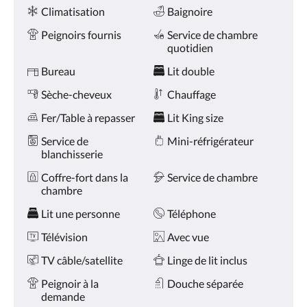
Services
ou
Climatisation
Baignoire
appuyez
sur
Peignoirs fournis
Service de chambre
les
quotidien
boutons
Suivant
Bureau
Lit double
ou
Sèche-cheveux
Chauffage
Précédent.
Fer/Table à repasser
Lit King size
Service de
Mini-réfrigérateur
blanchisserie
Coffre-fort dans la
Service de chambre
chambre
Lit une personne
Téléphone
Télévision
Avec vue
TV câble/satellite
Linge de lit inclus
Peignoir à la
Douche séparée
demande