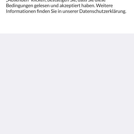
Bedingungen gelesen und akzeptiert haben. Weitere
Informationen finden Sie in unserer Datenschutzerklärung.
Olympic Village - Qashqadaryo Hotel
80/4 Milly Bog Street
Tashkent Tashkent 100059
Uzbekistan
+998700560088
book@olympicvillage.uz
Mehr
Hauptseite
Bildergalerie
Zimmer
Attraktionen