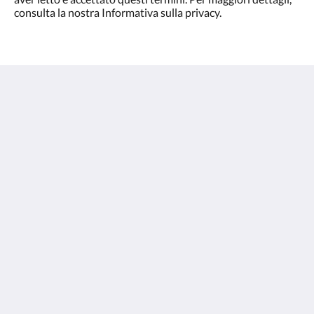
consulta la nostra Informativa sulla privacy.
Olympic Village - Qashqadaryo Hotel
80/4 Milly Bog Street
Tashkent Tashkent 100059
Uzbekistan
+998700560088
book@olympicvillage.uz
Altro
casa
Galleria
Camere
Luoghi di interesse
Contattaci
Chi siamo