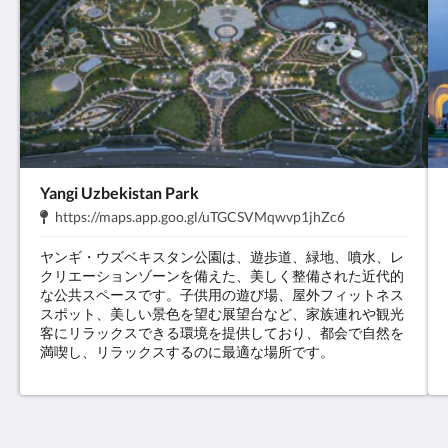
Yangi Uzbekistan Park
住
.
https://maps.app.goo.gl/uTGCSVMqwvp1jhZc6
所:
ヤンギ・ウズベキスタン公園は、遊歩道、緑地、噴水、レ
クリエーションゾーンを備えた、美しく整備された近代的
な公共スペースです。子供用の遊び場、屋外フィットネス
スポット、美しい景色を望む展望台など、家族連れや観光
客にリラックスできる環境を提供しており、都会で自然を
満喫し、リラックスするのに最適な場所です。