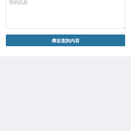
傳送查詢內容
Olympic Village - Qashqadaryo Hotel
80/4 Milly Bog Street
Tashkent Tashkent 100059
Uzbekistan
+998700560088
book@olympicvillage.uz
更多