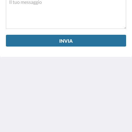
INVIA
Olympic Village - Qashqadaryo Hotel
80/4 Milly Bog Street
Tashkent Tashkent 100059
Uzbekistan
+998700560088
book@olympicvillage.uz
Altro