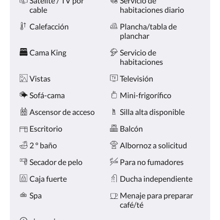
Satelite / TV por
Servicio de
la
cable
habitaciones diario
derecha,
o
Calefacción
Plancha/tabla de
pulse
planchar
los
botones
Cama King
Servicio de
siguiente
habitaciones
y
anterior.
Vistas
Televisión
Sofá-cama
Mini-frigorífico
Ascensor de acceso
Silla alta disponible
Escritorio
Balcón
2 º baño
Albornoz a solicitud
Secador de pelo
Para no fumadores
Caja fuerte
Ducha independiente
Spa
Menaje para preparar
café/té