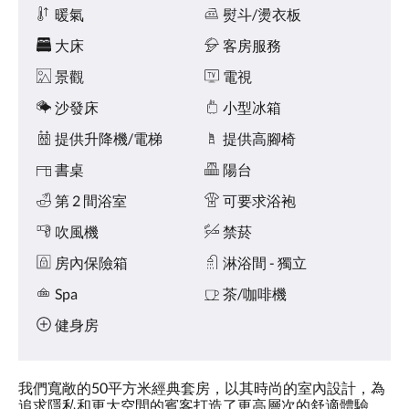
點
暖氣
熨斗/燙衣板
擊
「下
大床
客房服務
一
個」
景觀
電視
和
沙發床
小型冰箱
「上
一
提供升降機/電梯
提供高腳椅
個」
按
書桌
陽台
鈕，
即
第 2 間浴室
可要求浴袍
可
吹風機
禁菸
查
看
房內保險箱
淋浴間 - 獨立
影
像。
Spa
茶/咖啡機
健身房
我們寬敞的50平方米經典套房，以其時尚的室內設計，為
追求隱私和更大空間的賓客打造了更高層次的舒適體驗。