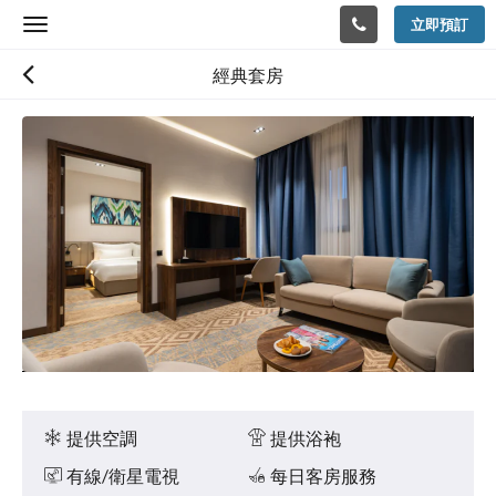
立即預訂
Toggle
navigation
經典套房
以
下
是
浮
動
切
換
檢
視。
請
向
左
或
向
設
右
施
提供空調
提供浴袍
滑
動，
有線/衛星電視
每日客房服務
或