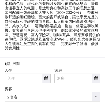
柔和的色調、現代化的裝飾以及精心佈置的休息區，營造
出溫馨宜人的氛圍，是放鬆身心和高效工作的理想之選。
套房配備一張豪華加大雙人床（200×200公分），帶來極
致舒適的睡眠體驗。寬大的窗戶或陽台，讓您享受充足的
自然光線和寧靜的城市景觀。私人衛浴內附高級盥洗用
品、柔軟的毛巾、清爽的淋浴設施、拖鞋、坐浴盆和吹風
機。賓客還可享用其他便利設施，例如帶沙發的獨立休息
區、智慧電視、室內保險箱、咖啡/茶具、可應要求提供的
迷你吧、熨燙設施以及免費高速Wi-Fi。經典套房專為長期
入住或專注於空間的賓客而設計，完美融合了舒適、優雅
與實用性。
預訂房間
入住
退房
賓客