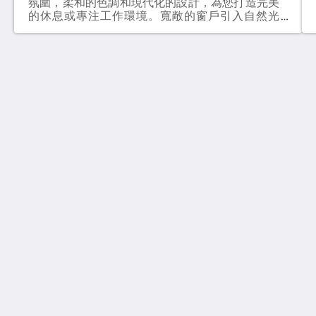
氛圍，柔和的色調和現代化的設計，為您打造完美
的休息或專注工作環境。寬敞的窗戶引入自然光
線，並可欣賞周圍宜人的景色。客房配有一張加大
雙人床（180×200公分）或兩張單人床（每張
90×200公分），適合情侶、朋友或同事入住。獨
立浴室配有柔軟的毛巾、高級盥洗用品、清爽的淋
浴、拖鞋、坐浴盆和吹風機。其他設施包括辦公
Olympic Village - Qashqadaryo Hotel
桌、室內保險箱、平面電視、咖啡和茶具、可應要
80/4 Milly Bog Street
求提供的迷你吧以及免費高速Wi-Fi。簡約與實用
Tashkent Tashkent 100059
兼具，使這間客房成為短期商務旅行或舒適城市住
Uzbekistan
宿的理想選擇。
+998700560088
book@olympicvillage.uz
更多
主頁
相片集
房間
觀光景點
聯絡我們
關於我們