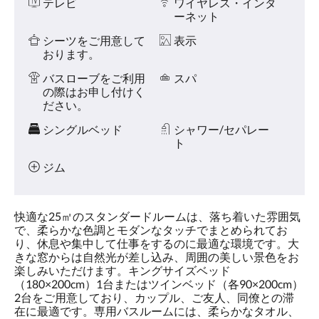
テレビ
ワイヤレス・インタ
タ
ーネット
ン
を
シーツをご用意して
表示
タ
おります。
ッ
バスローブをご利用
スパ
プ
の際はお申し付けく
し
ださい。
て
く
シングルベッド
シャワー/セパレー
だ
ト
さ
い。
ジム
快適な25㎡のスタンダードルームは、落ち着いた雰囲気
で、柔らかな色調とモダンなタッチでまとめられてお
り、休息や集中して仕事をするのに最適な環境です。大
きな窓からは自然光が差し込み、周囲の美しい景色をお
楽しみいただけます。キングサイズベッド
（180×200cm）1台またはツインベッド（各90×200cm）
2台をご用意しており、カップル、ご友人、同僚との滞
在に最適です。専用バスルームには、柔らかなタオル、