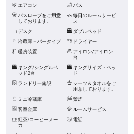
に
テ
エアコン
バス
は、
ィ
左
バスローブをご用意
毎日のルームサービ
ー
ま
しております。
ス
た
は
デスク
ダブルベッド
右
冷蔵庫－バータイプ
ドライヤー
に
ス
暖房装置
アイロン/アイロン
ワ
台
イ
プ
キング/シングルベ
キングサイズ・ベッ
す
ッド2台
ド
る
か、
ランドリー施設
シーツ＆タオルをご
次
用意しております。
ボ
タ
ミニ冷蔵庫
禁煙
ン
客室金庫
ルームサービス
お
よ
紅茶/コーヒーメー
電話
び
カー
前
ボ