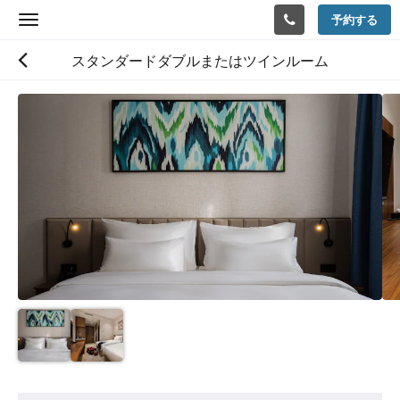
予約する
Toggle
navigation
スタンダードダブルまたはツインルーム
下
記
に
カ
ル
ー
セ
ル
が
あ
り
ま
す。
画
像
を
ア
見
メ
る
ニ