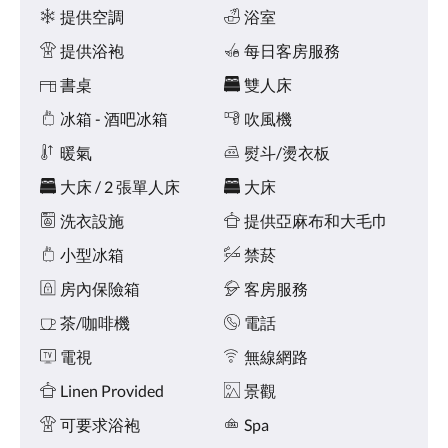
點
施
提供空調
浴室
擊
「下
提供浴袍
每日客房服務
一
個」
書桌
雙人床
和
冰箱 - 酒吧冰箱
吹風機
「上
一
暖氣
熨斗/燙衣板
個」
按
大床 / 2 張單人床
大床
鈕，
即
洗衣設施
提供亞麻布和大毛巾
可
查
小型冰箱
禁菸
看
房內保險箱
客房服務
影
像。
茶/咖啡機
電話
電視
無線網路
Linen Provided
景觀
可要求浴袍
Spa