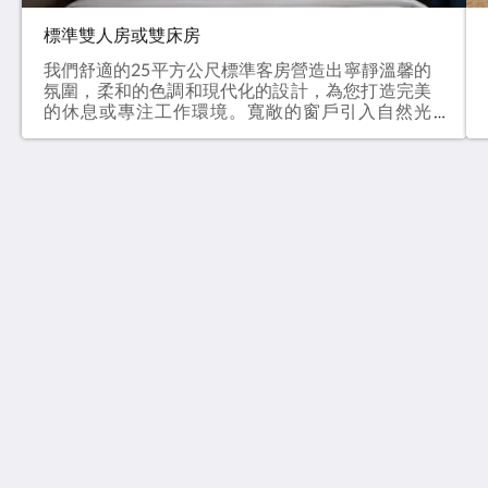
標準雙人房或雙床房
我們舒適的25平方公尺標準客房營造出寧靜溫馨的
氛圍，柔和的色調和現代化的設計，為您打造完美
的休息或專注工作環境。寬敞的窗戶引入自然光
線，並可欣賞周圍宜人的景色。客房配有一張加大
雙人床（180×200公分）或兩張單人床（每張
90×200公分），適合情侶、朋友或同事入住。獨
立浴室配有柔軟的毛巾、高級盥洗用品、清爽的淋
浴、拖鞋、坐浴盆和吹風機。其他設施包括辦公
Olympic Village - Qashqadaryo Hotel
桌、室內保險箱、平面電視、咖啡和茶具、可應要
80/4 Milly Bog Street
求提供的迷你吧以及免費高速Wi-Fi。簡約與實用
Tashkent Tashkent 100059
兼具，使這間客房成為短期商務旅行或舒適城市住
Uzbekistan
宿的理想選擇。
+998700560088
book@olympicvillage.uz
更多
主頁
相片集