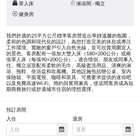
單人床
淋浴間 - 獨立
健身房
我們舒適的25平方公尺標準客房營造出寧靜溫馨的氛圍，
柔和的色調和現代化的設計，為您打造完美的休息或專注
工作環境。寬敞的窗戶引入自然光線，並可欣賞周圍宜人
的景色。客房配有一張加大雙人床（180×200公分）或兩
張單人床（每張90×200公分），適合情侶、朋友或同事入
住。獨立浴室配有柔軟的毛巾、高級盥洗用品、清爽的淋
浴、拖鞋、坐浴盆和吹風機。其他設施包括辦公桌、室內
保險箱、平面電視、咖啡和茶具、可應要求提供的迷你吧
以及免費高速Wi-Fi。簡約與實用兼具，使這間客房成為短
期商務旅行或舒適城市住宿的理想選擇。
預訂房間
入住
退房