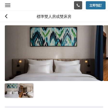
立即預訂
Toggle
navigation
標準雙人房或雙床房
以
下
是
浮
動
切
換
檢
視。
請
向
左
或
向
右
滑
動，
或
設