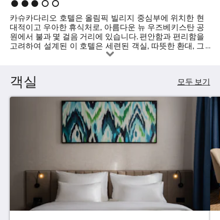
는
평
오
환
가
카슈카다리오 호텔은 올림픽 빌리지 중심부에 위치한 현
른
:
대적이고 우아한 휴식처로, 아름다운 뉴 우즈베키스탄 공
쪽
영
3.0
원에서 불과 몇 걸음 거리에 있습니다. 편안함과 편리함을
으
고려하여 설계된 이 호텔은 세련된 객실, 따뜻한 환대, 그
로
합
리고 평화로운 분위기를 제공하여 비즈니스 및 레저 여행
넘
객 모두에게 이상적인 곳입니다. 투숙객은 실내 수영장, 완
기
니
비된 피트니스 센터, 24시간 운영되는 레스토랑, 그리고
거
객실
모두 보기
아름다운 전망을 자랑하는 5층의 아늑한 라운지 바 등 프
나,
다
리미엄 시설을 이용하실 수 있습니다. 각 객실은 편안한 침
다
구, 최신 편의 시설, 그리고 편안한 분위기를 갖추어 즐거
음
세
운 투숙을 보장합니다. 고속 Wi-Fi, 24시간 고객 서비스, 무
및
료 주차, 그리고 도시의 현대적인 레크리에이션 시설로의
이
련
편리한 접근성을 제공하는 카슈카다리오 호텔은 타슈켄
전
트에서 편안함, 평온함, 그리고 품격 있는 서비스를 추구하
버
된
는 모든 분들께 최고의 경험을 선사합니다.
튼
을
모
누
르
습
세
요.
으