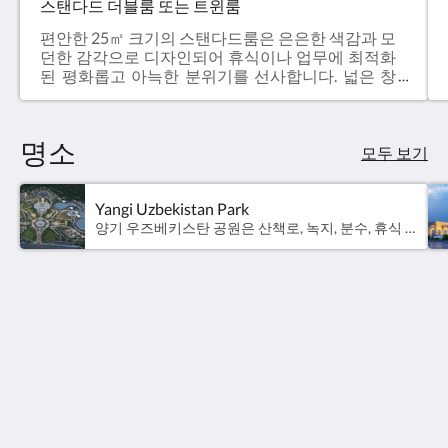
로
스탠다드 더블룸 또는 트윈룸
회
편안한 25㎡ 크기의 스탠다드룸은 은은한 색감과 모
던한 감각으로 디자인되어 휴식이나 업무에 최적화
복
된 평화롭고 아늑한 분위기를 선사합니다. 넓은 창
문을 통해 자연광이 가득 들어오고 주변 경관을 감
하
상할 수 있습니다. 킹사이즈 침대(180x200cm) 1개
또는 트윈 침대(각 90x200cm) 2개가 마련되어 있어
고,
명소
커플, 친구, 동료와 함께 투숙하기에 적합합니다. 전
모두 보기
용 욕실에는 부드러운 타월, 고급 세면도구, 상쾌한
탁
샤워기, 슬리퍼, 비데, 헤어드라이어가 구비되어 있
습니다. 그 외에도 업무용 책상, 객실 금고, 평면 TV,
Yangi Uzbekistan Park
월
커피/티 메이커, 요청 시 미니바, 무료 고속 Wi-Fi 등
양기 우즈베키스탄 공원은 산책로, 녹지, 분수, 휴식 공간 등을 갖춘 현대적이고 아름답게 조성된 공공 공간입니다. 어린이 놀이터, 야외 운동 시설, 아름다운 전망대 등이 마련되어 있어 가족과 방문객들이 편안하게 휴식을 취하고 도심 속 자연을 만끽하기에 이상적인 장소입니다.
의 편의 시설을 이용하실 수 있습니다. 심플함과 기
한
능성이 조화를 이루는 이 객실은 짧은 출장이나 편
안한 도심 여행에 안성맞춤입니다.
성
Olympic Village - Qashqadaryo Hotel
과
80/4 Milly Bog Street
를
Tashkent Tashkent 100059
Uzbekistan
내
+998700560088