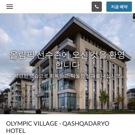
지금 예약
Toggle
navigation
다
올
음
은
림
회
전
픽
식
입
선
올림픽 선수촌에 오신 것을 환영
니
다.
수
합니다
이
미
촌
세련된 모습으로 회복하고, 탁월한 성과를 내십시오.
지
를
에
탐
색
오
하
려
신
면
왼
것
OLYMPIC VILLAGE - QASHQADARYO
쪽
HOTEL
또
을