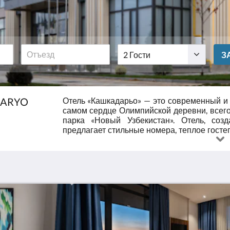
Гости
З
DARYO
Отель «Кашкадарьо» — это современный и 
самом сердце Олимпийской деревни, всего
парка «Новый Узбекистан». Отель, соз
предлагает стильные номера, теплое госте
идеально подходящую как для деловых пое
гостей первоклассные удобства, вкл
оборудованный тренажерный зал, круглосу
на 5-м этаже с прекрасным видом. Каж
удобное постельное белье, современные у
для приятного пребывания. Благод
круглосуточному обслуживанию гостей, бес
к современным зонам отдыха города,
исключительные условия для тех, кто ищет 
сервиса во время своего пребывания в Таш