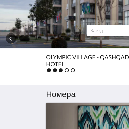
высочайшем
уровне.
OLYMPIC VILLAGE - QASHQA
HOTEL
Рейтинг
:
3.0
Номера