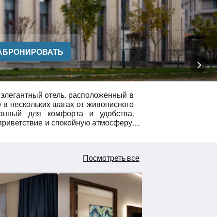
АБРОНИРОВАТЬ
элегантный отель, расположенный в
 в нескольких шагах от живописного
данный для комфорта и удобства,
приветствие и спокойную атмосферу,
здок, так и для отдыха. К услугам
ючая крытый бассейн, полностью
точный ресторан и уютный лаунж-бар
Посмотреть все
дый номер тщательно подготовлен:
добства и расслабляющая атмосфера
аря высокоскоростному Wi-Fi,
платной парковке и удобному доступу
 отель «Кашкадарьо» предлагает
комфорта, спокойствия и изысканного
кенте.